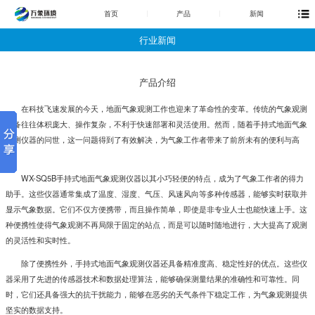
首页
产品
新闻
行业新闻
产品介绍
在科技飞速发展的今天，地面气象观测工作也迎来了革命性的变革。传统的气象观测
设备往往体积庞大、操作复杂，不利于快速部署和灵活使用。然而，随着手持式地面气象
观测仪器的问世，这一问题得到了有效解决，为气象工作者带来了前所未有的便利与高
效。
WX-SQ5B
手持式地面气象观测仪器
以其小巧轻便的特点，成为了气象工作者的得力
助手。这些仪器通常集成了温度、湿度、气压、风速风向等多种传感器，能够实时获取并
显示气象数据。它们不仅方便携带，而且操作简单，即使是非专业人士也能快速上手。这
种便携性使得气象观测不再局限于固定的站点，而是可以随时随地进行，大大提高了观测
的灵活性和实时性。
除了便携性外，
手持式地面气象观测仪器
还具备精准度高、稳定性好的优点。这些仪
器采用了先进的传感器技术和数据处理算法，能够确保测量结果的准确性和可靠性。同
时，它们还具备强大的抗干扰能力，能够在恶劣的天气条件下稳定工作，为气象观测提供
坚实的数据支持。