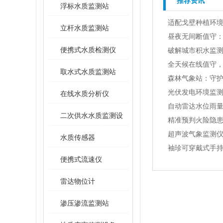
推荐资讯
浮标水质监测站
适配戈壁种植环
立杆水质监测站
昼夜无间断值守：
便携式水质检测仪
破解城市积水监
全天候在线值守
取水式水质监测站
森林气象站：守
光伏发电环境监
在线水质分析仪
自动雷达水位雨
二次供水水质监测设
精准预判火险隐患
超声波气象监测
备
水质传感器
袖珍可穿戴式手
便携式流速仪
雷达物位计
渗压渗流监测站