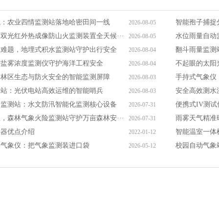
境：农业四情监测站落地哈密田间一线
智能孢子捕捉
2026-08-05
双光红外热成像防山火监测装置全天候···
水位雨量自动
2026-08-05
测难题，地埋式积水监测站守护出行安全
翻斗雨量监测
2026-08-04
，盐雾浓度监测仪守护海洋工程安全
不起眼的太阳
2026-08-04
护林区生态与防火安全的智能监测屏障
手持式气象仪
2026-08-03
测站：光伏电站高效运维的智能哨兵
安全高效测水
2026-08-03
量监测站：水文防汛智能化监测核心设备
便携式IV测
2026-07-31
，森林气象火险监测站守护万亩森林安···
雨雾天气精准
2026-07-31
仪器优点介绍
智能温室一体
2022-01-12
持气象仪：把气象监测装进口袋
校园自动气象
2026-05-12