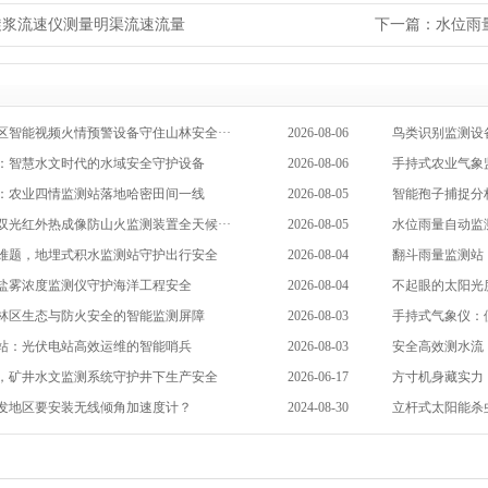
旋浆流速仪测量明渠流速流量
下一篇：
水位雨
区智能视频火情预警设备守住山林安全···
2026-08-06
鸟类识别监测设
：智慧水文时代的水域安全守护设备
2026-08-06
手持式农业气象
：农业四情监测站落地哈密田间一线
2026-08-05
智能孢子捕捉分
双光红外热成像防山火监测装置全天候···
2026-08-05
水位雨量自动监
难题，地埋式积水监测站守护出行安全
2026-08-04
翻斗雨量监测站
盐雾浓度监测仪守护海洋工程安全
2026-08-04
不起眼的太阳光
林区生态与防火安全的智能监测屏障
2026-08-03
手持式气象仪：
站：光伏电站高效运维的智能哨兵
2026-08-03
安全高效测水流
，矿井水文监测系统守护井下生产安全
2026-06-17
方寸机身藏实力
发地区要安装无线倾角加速度计？
2024-08-30
立杆式太阳能杀