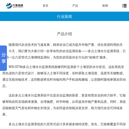
首页
产品
新闻
行业新闻
产品介绍
随着现代农业技术的飞速发展，精准农业已成为提升作物产量、优化资源利用的关
键。今天，我们要为大家介绍一款革命性的农业监测设备——多点土壤水分监测系统，它
如同一位六层管式土壤墒情监测站，为您的农田提供全方位的“保姆式”服务。
WX-GTS6多点土壤水分监测系统能够同时监测多个土壤层的水分状况。这款系统采
用先进的六层管式设计，能够深入土壤不同深度，实时获取土壤湿度、温度等关键数据。
通过无线传输技术，这些数据将实时传输到用户手机或电脑端，让您随时随地掌握农田动
态。
这款多点土壤水分监测系统不仅是农业监测的新星，更是智慧农业的得力助手。它能
够帮助农民实现精准灌溉、合理施肥、科学种植，从而提高作物产量和品质。同时，系统
还能根据天气变化和作物生长情况，为农民提供智能决策支持，助力现代农业可持续发
展。
多点土壤水分监测系统的六层管式设计具有诸多独特优势。首先，它能够覆盖不同深