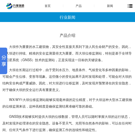
首页
产品
新闻
行业新闻
产品介绍
大坝作为重要的水工建筑物，其安全性直接关系到下游人民生命财产的安全。因此，
对大坝进行持续、精准的安全监测显得尤为重要。而大坝位移监测站，特别是基于全球导
航卫星系统（GNSS）技术的监测站，正是实现这一目标的关键设备。
大坝在长期运行过程中，由于受到水压力、地质条件、气候变化等多种因素的影响，
可能会产生位移、变形等现象。这些微小的变化如果不及时发现和处理，可能会对大坝的
结构安全构成严重威胁。因此，对大坝进行位移监测，及时发现并预警潜在的安全隐患，
对于确保大坝的安全运行具有重要意义。
WX-WY1
大坝位移监测站
能够实现毫米级的定位精度，对于大坝这种大型水工建筑物
的位移监测来说，这种高精度是确保监测结果准确可靠的基础。
GNSS技术能够实时提供大坝的位移数据，管理人员可以随时掌握大坝的运行状态，
及时发现并处理潜在的安全隐患。设备不受天气、光照等自然条件的影响，可以在任何时
间、任何天气条件下进行监测，确保监测工作的连续性和稳定性。