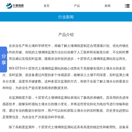
首页
产品
新闻
行业新闻
产品介绍
在农业生产和土壤科学研究中，准确了解土壤墒情是制定合理灌溉计划、优化作物生
长条件的关键。传统的土壤墒情监测方法往往依赖于人工取样和实验室分析，不仅耗时费
力，而且难以实现实时监测。随着农业科技的进步，十层管式土壤墒情监测站应运而生。
WX-GTS10
十层管式土壤墒情监测站
的核心优势在于其能够实现对土壤水分的多层
次、实时监测。该设备通过内置的多个传感器层，能够深入土壤不同深度，实时监测土壤
水分含量、温度等关键参数。这种多层次监测的方式，有助于全面了解土壤水分的垂直分
布特征，为农业生产提供更加精准的数据支持。
在监测精度方面，十层管式土壤墒情监测站表现出了极高的准确性。其采用的先进传
感器技术，能够实时感知土壤水分的微小变化，并将这些变化转化为电信号进行传输和处
理。通过专业的数据分析软件，用户可以轻松获取土壤水分的实时数据、历史变化趋势以
及预警信息，为农业生产决策提供科学依据。
除了高精度监测外，
十层管式土壤墒情监测站
还具有高度的稳定性和耐用性。设备采