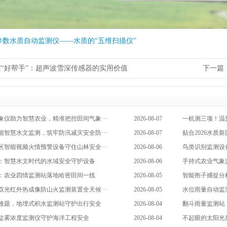
参数水质自动监测仪——水质的“五维扫描仪”
“好帮手”：超声波雪深传感器的实用价值
下一篇
象仪助力智慧农业，精准把控田间气象···
2026-08-07
一机测三项！温
能智慧水文监测，筑牢防汛减灾安全防···
2026-08-07
贴合2026水质
区智能视频火情预警设备守住山林安全···
2026-08-06
鸟类识别监测设
：智慧水文时代的水域安全守护设备
2026-08-06
手持式农业气象
：农业四情监测站落地哈密田间一线
2026-08-05
智能孢子捕捉分
双光红外热成像防山火监测装置全天候···
2026-08-05
水位雨量自动监
难题，地埋式积水监测站守护出行安全
2026-08-04
翻斗雨量监测站
盐雾浓度监测仪守护海洋工程安全
2026-08-04
不起眼的太阳光