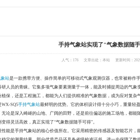
手持气象站实现了"气象数据随手
人气：176
文章出处：本站
更新时间：2026-
气象站
是一款携带方便、操作简单的可移动式气象观测仪器，也常被称作手持
科研人员的青睐。它集多项气象要素测量于一体，能及时捕捉周边的气象
业植保，还是工程施工，都能为人们提供精准的气象数据，成为应对复杂
X-SQ5
手持气象站
最鲜明的优势。它的体积设计得十分小巧，重量轻
。无论是深入崎岖的山地、广阔的田野，还是前往偏远的施工场地，都能
测变得灵活高效，真正实现了“气象数据随手可得”。
量性能是手持气象站的核心价值所在。它采用精密的传感器及智能芯片，
出稳定的测量结果。部分优质产品还具备省级校准证书，进一步保障了数