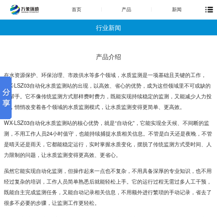
首页
产品
新闻
行业新闻
产品介绍
在水资源保护、环保治理、市政供水等多个领域，水质监测是一项基础且关键的工作，
WX-LSZ03
自动化水质监测站
的出现，以高效、省心的优势，成为这些领域里不可或缺的
好帮手。它不像传统监测方式那样费时费力，既能实现持续稳定的监测，又能减少人力投
入，悄悄改变着各个领域的水质监测模式，让水质监测变得更简单、更高效。
WX-LSZ03
自动化水质监测站
的核心优势，就是“自动化”，它能实现全天候、不间断的监
测，不用工作人员24小时值守，也能持续捕捉水质相关信息。不管是白天还是夜晚，不管
是晴天还是雨天，它都能稳定运行，实时掌握水质变化，摆脱了传统监测方式受时间、人
力限制的问题，让水质监测变得更高效、更省心。
虽然它能实现自动化监测，但操作起来一点也不复杂，不用具备深厚的专业知识，也不用
经过复杂的培训，工作人员简单熟悉后就能轻松上手。它的运行过程无需过多人工干预，
既能自主完成监测任务，又能自动记录相关信息，不用额外进行繁琐的手动记录，省去了
很多不必要的步骤，让监测工作更轻松。