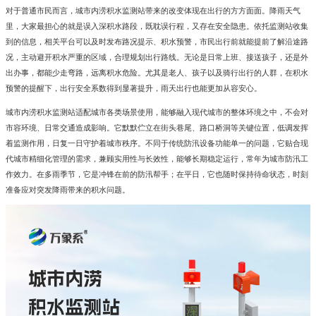
对于普通市民而言，城市内涝积水监测站带来的改变体现在出行的方方面面。降雨天气
里，大家最担心的就是误入深积水路段，既耽误行程，又存在安全隐患。依托监测站收集
到的信息，相关平台可以及时发布路况提示、积水预警，市民出行前就能提前了解沿途路
况，主动避开积水严重的区域，合理规划出行路线。无论是日常上班、接送孩子，还是外
出办事，都能少走弯路，远离积水危险。尤其是老人、孩子以及骑行出行的人群，在积水
预警的提醒下，出行安全系数得到显著提升，雨天出行也能更加从容安心。
城市内涝积水监测站适配城市各类场景使用，能够融入现代城市的整体环境之中，不会对
市容环境、日常交通造成影响。它默默伫立在街头巷尾、路口桥洞等关键位置，低调发挥
着监测作用，日复一日守护着城市秩序。不同于传统防汛设备功能单一的问题，它贴合现
代城市精细化管理的需求，兼顾实用性与长效性，能够长期稳定运行，常年为城市防汛工
作效力。在多雨季节，它是冲锋在前的防汛帮手；在平日，它也随时保持待命状态，时刻
准备应对突发降雨带来的积水问题。