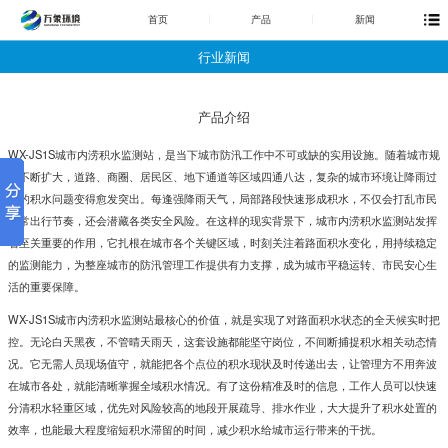
首页
产品
新闻
行业新闻
产品介绍
WX-JS1S
城市内涝积水监测站
，是当下城市防汛工作中不可或缺的实用设施。随着城市规
模不断扩大，道路、商圈、居民区、地下通道等区域四通八达，复杂的城市环境让降雨过
后的积水问题变得愈发突出。每逢强降雨天气，局部路段快速形成积水，不仅会打乱市民
日常出行节奏，还会潜藏各类安全风险。在这样的现实背景下，城市内涝积水监测站发挥
着至关重要的作用，它扎根在城市各个关键区域，时刻关注着路面积水变化，用持续稳定
的监测能力，为整座城市的防汛管理工作提供有力支撑，成为城市平稳运转、市民安心生
活的重要保障。
WX-JS1S
城市内涝积水监测站
最核心的价值，就是实现了对路面积水状态的全天候实时把
控。无论白天黑夜，不管晴天雨天，这套设施都能坚守岗位，不间断捕捉积水相关动态情
况。它无需人员现场值守，就能把各个点位的积水现状及时传递出去，让管理方不用奔波
在城市各处，就能清晰掌握全域积水情况。有了这份精准及时的信息，工作人员可以快速
分清积水轻重区域，优先对风险较高的地段开展疏导、排水作业，大大提升了积水处置的
效率，也能最大程度缩短积水滞留的时间，减少积水给城市运行带来的干扰。