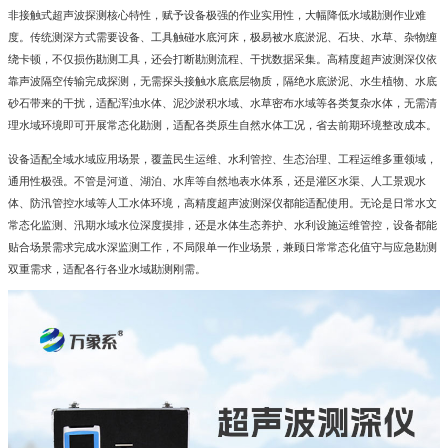
非接触式超声波探测核心特性，赋予设备极强的作业实用性，大幅降低水域勘测作业难
度。传统测深方式需要设备、工具触碰水底河床，极易被水底淤泥、石块、水草、杂物缠
绕卡顿，不仅损伤勘测工具，还会打断勘测流程、干扰数据采集。高精度超声波测深仪依
靠声波隔空传输完成探测，无需探头接触水底底层物质，隔绝水底淤泥、水生植物、水底
砂石带来的干扰，适配浑浊水体、泥沙淤积水域、水草密布水域等各类复杂水体，无需清
理水域环境即可开展常态化勘测，适配各类原生自然水体工况，省去前期环境整改成本。
设备适配全域水域应用场景，覆盖民生运维、水利管控、生态治理、工程运维多重领域，
通用性极强。不管是河道、湖泊、水库等自然地表水体系，还是灌区水渠、人工景观水
体、防汛管控水域等人工水体环境，高精度超声波测深仪都能适配使用。无论是日常水文
常态化监测、汛期水域水位深度摸排，还是水体生态养护、水利设施运维管控，设备都能
贴合场景需求完成水深监测工作，不局限单一作业场景，兼顾日常常态化值守与应急勘测
双重需求，适配各行各业水域勘测刚需。