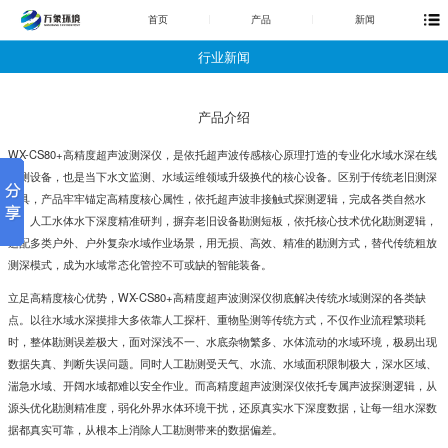
首页
产品
新闻
行业新闻
产品介绍
WX-CS80+
高精度超声波测深仪
，是依托超声波传感核心原理打造的专业化水域水深在线
勘测设备，也是当下水文监测、水域运维领域升级换代的核心设备。区别于传统老旧测深
工具，产品牢牢锚定高精度核心属性，依托超声波非接触式探测逻辑，完成各类自然水
域、人工水体水下深度精准研判，摒弃老旧设备勘测短板，依托核心技术优化勘测逻辑，
适配多类户外、户外复杂水域作业场景，用无损、高效、精准的勘测方式，替代传统粗放
测深模式，成为水域常态化管控不可或缺的智能装备。
立足高精度核心优势，WX-CS80+
高精度超声波测深仪
彻底解决传统水域测深的各类缺
点。以往水域水深摸排大多依靠人工探杆、重物坠测等传统方式，不仅作业流程繁琐耗
时，整体勘测误差极大，面对深浅不一、水底杂物繁多、水体流动的水域环境，极易出现
数据失真、判断失误问题。同时人工勘测受天气、水流、水域面积限制极大，深水区域、
湍急水域、开阔水域都难以安全作业。而高精度超声波测深仪依托专属声波探测逻辑，从
源头优化勘测精准度，弱化外界水体环境干扰，还原真实水下深度数据，让每一组水深数
据都真实可靠，从根本上消除人工勘测带来的数据偏差。