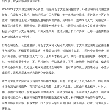
判失误，耽误防汛调度最佳时机。
WX-SW2
水文雨量监测站
核心价值，就是贴合水文行业测报需求，补齐流域局地雨情监测
短板。它紧扣水文防汛、流域治理核心工作逻辑，专一落地细分流域、零散隐患片区定点
值守，精准捕捉全域大范围预报忽略的局部降雨、短时暴雨、连绵阴雨天气，完整记录一
场降雨起止周期、雨势起伏、累计雨量全维度实况。打通雨情与流域水文联动研判壁垒，
贴合水利部门水文台账编制、汛期风险研判、流域水情分析工作要求，让每一份雨情数据
贴合流域水文管控标准。
野外全域适配、长效免管护，贴合水文网格化站点布局规划。水文雨量监测站适配南北各
类气候区域，不惧夏季高温暴晒、冬季霜冻积雪、沿海潮湿盐雾、山区沙尘大风侵袭，耐
受汛期暴雨、强对流极端天气干扰，全年四季稳定运行。依托一体化规整结构，不破坏山
林、河道沿岸原生生态，不占用耕地与主干防汛通道，不受山地地势、河岸护坡、偏远荒
野场地条件限制，既可连片组网完成流域全域布局，也可单点布设山洪隐患点位、小微水
库片区，适配基层水文站点网格化统筹规划。
水文雨量监测站实时同步传回的片区雨情数据，水利、应急值守人员足不出岗，即可掌握
各细分流域实时雨势，预判河道来水增量、水库入库水量、山区山洪暴发概率。针对大
雨、暴雨过境时段，提前落实水库泄洪调控、河道水流疏导、低洼区域人员转移、山区道
路临时管控工作；根据雨势回落节奏调整防汛值守方案，科学调配防汛物资与值守人力，
避免全域盲目防汛、粗放管控，拉长灾害应急处置窗口期，降低山洪、积水、河道漫堤灾
害损失。