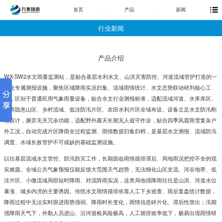
首页
产品
新闻
行业新闻
产品介绍
WX-SW2
水文雨量监测站
，是贴合基层水利水文、山洪灾害防控、河道流域管护打造的一
体化专属测报设施，聚焦区域降雨实况归集、流域雨情统计、水文态势联动研判核心工
作，区别于普通民用气象雨量设备，贴合水文行业测报标准，适配流域河道、水库库区、
山洪隐患山区、乡村流域、低洼防汛片区、农田水利片区全域布设。设备立足水文防汛刚
需设计，摒弃无关冗余功能，适配野外露天长期无人值守作业，贴合四季风霜雨雪复杂户
外工况，自动完成片区降雨全过程监测、雨情数据归集归档，是基层水文测报、流域防汛
调度、水域长效管护不可或缺的基础监测设施。
以往基层流域水文管控、防汛防灾工作，长期面临雨情摸排滞后、局地雨况把控不全的现
实难题。全域公共气象预报仅能反馈大范围天气趋势，无法细化山区支流、河谷地带、低
洼片区、小微流域局部短时降雨、对流阵雨实况，这类局地强降雨往往是山洪、河道水位
暴涨、城乡内涝的主要诱因。传统水文雨情摸排依靠人工下乡巡查、雨后复盘统计数据，
降雨过程中无法实时跟进雨势强弱、降雨时长变化，雨情信息碎片化、滞后性突出；汛期
强降雨天气下，外勤人员进山、沿河巡检风险极高，人工摸排效率低下，极易出现雨情研