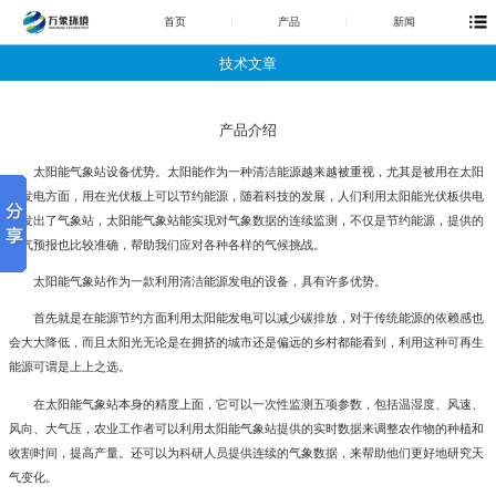
首页
产品
新闻
技术文章
产品介绍
太阳能气象站设备优势。太阳能作为一种清洁能源越来越被重视，尤其是被用在太阳
能发电方面，用在光伏板上可以节约能源，随着科技的发展，人们利用太阳能光伏板供电
研发出了气象站，太阳能气象站能实现对气象数据的连续监测，不仅是节约能源，提供的
天气预报也比较准确，帮助我们应对各种各样的气候挑战。
太阳能气象站
作为一款利用清洁能源发电的设备，具有许多优势。
首先就是在能源节约方面利用太阳能发电可以减少碳排放，对于传统能源的依赖感也
会大大降低，而且太阳光无论是在拥挤的城市还是偏远的乡村都能看到，利用这种可再生
能源可谓是上上之选。
在太阳能气象站本身的精度上面，它可以一次性监测五项参数，包括温湿度、风速、
风向、大气压，农业工作者可以利用太阳能气象站提供的实时数据来调整农作物的种植和
收割时间，提高产量。还可以为科研人员提供连续的气象数据，来帮助他们更好地研究天
气变化。