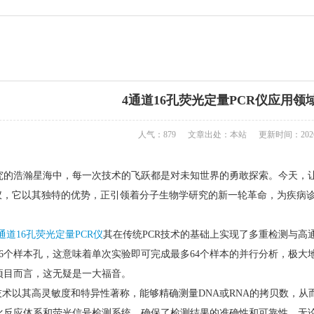
4通道16孔荧光定量PCR仪应用领
人气：879
文章出处：本站
更新时间：2026-
究的浩瀚星海中，每一次技术的飞跃都是对未知世界的勇敢探索。今天，
CR仪，它以其独特的优势，正引领着分子生物学研究的新一轮革命，为疾
通道16孔荧光定量PCR仪
其在传统PCR技术的基础上实现了多重检测与高
16个样本孔，这意味着单次实验即可完成最多64个样本的并行分析，极
项目而言，这无疑是一大福音。
R技术以其高灵敏度和特异性著称，能够精确测量DNA或RNA的拷贝数，
化反应体系和荧光信号检测系统，确保了检测结果的准确性和可靠性。无