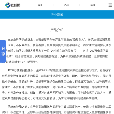
首页
产品
新闻
行业新闻
产品介绍
在农业科研的战场上，虫害是影响作物产量与品质的“隐形敌人”。传统虫情监测依赖
人工巡查，不仅效率低、覆盖有限，更难以捕捉虫害的早期动态。而
智能虫情测报识别系
统
的出现，如同为科研人员配备了一位“24小时在线的侦察兵”——它以1200万像素的高
清“眼睛”，结合智能算法，实时捕捉虫害踪迹，为科研决策提供精准依据，让虫害防控
从“被动应对”转向“主动预警”。
1200万像素的摄像头，是WX-CQ3
智能虫情测报识别系统
最核心的“武器”。它突破了
传统监测设备像素不足的局限，能清晰捕捉昆虫的体型、颜色、斑纹等细节特征。无论是
微小的蚜虫、细长的叶蝉，还是带有保护色的鳞翅目幼虫，都难逃其“法眼”。这种高清成
像能力，不仅提升了虫害识别的准确性，更让科研人员能通过图像数据，分析虫害的种
类、密度及分布规律。例如，通过对比不同区域的虫害图像，可判断虫源的扩散方向；通
过观察昆虫的形态变化，可推测其发育阶段，为防治策略的制定提供科学支撑。
系统的智能之处，在于将高清图像与深度学习算法深度融合。传统虫情监测依赖人工
识别，不仅效率低，且容易因经验差异导致误判。而智能识别算法通过大量虫害图像的训