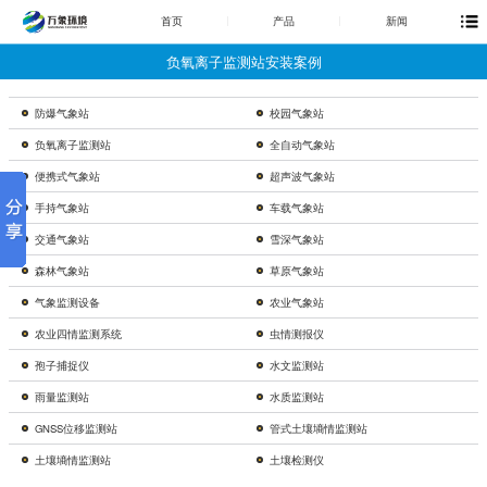
首页
产品
新闻
负氧离子监测站安装案例
防爆气象站
校园气象站
负氧离子监测站
全自动气象站
便携式气象站
超声波气象站
手持气象站
车载气象站
交通气象站
雪深气象站
森林气象站
草原气象站
气象监测设备
农业气象站
农业四情监测系统
虫情测报仪
孢子捕捉仪
水文监测站
雨量监测站
水质监测站
GNSS位移监测站
管式土壤墒情监测站
土壤墒情监测站
土壤检测仪