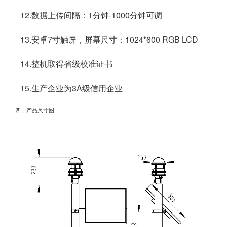
12.数据上传间隔：1分钟-1000分钟可调
该设备创新性的采用七要素一体式传感器，可对风速、风
13.安卓7寸触屏，屏幕尺寸：1024*600 RGB LCD
14.整机取得省级校准证书
15.生产企业为3A级信用企业
四、产品尺寸图
向、温度、湿度、气压、光照、光学雨量等气象要素进行实时