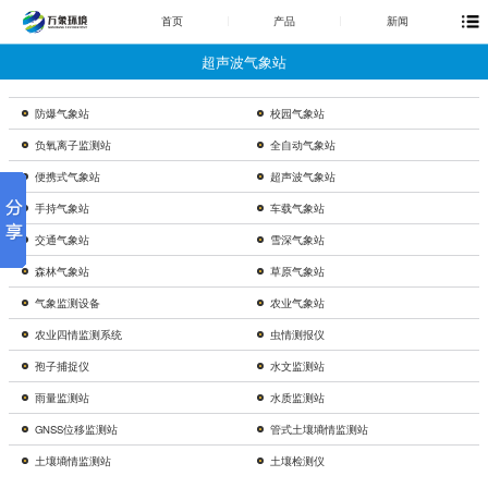
首页
产品
新闻
超声波气象站
防爆气象站
校园气象站
负氧离子监测站
全自动气象站
便携式气象站
超声波气象站
手持气象站
车载气象站
交通气象站
雪深气象站
森林气象站
草原气象站
气象监测设备
农业气象站
农业四情监测系统
虫情测报仪
孢子捕捉仪
水文监测站
雨量监测站
水质监测站
GNSS位移监测站
管式土壤墒情监测站
土壤墒情监测站
土壤检测仪