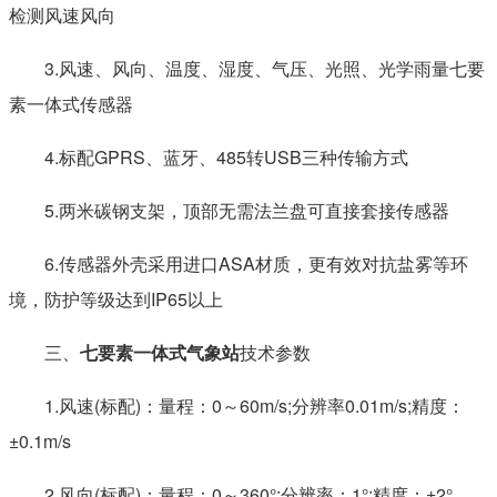
检测风速风向
3.风速、风向、温度、湿度、气压、光照、光学雨量七要
素一体式传感器
速安装、便于野外监测使用的高精度自动气象观测设备。
4.标配GPRS、蓝牙、485转USB三种传输方式
5.两米碳钢支架，顶部无需法兰盘可直接套接传感器
6.传感器外壳采用进口ASA材质，更有效对抗盐雾等环
境，防护等级达到IP65以上
三、
七要素一体式气象站
技术参数
该设备免调试，可快速布置，广泛运用于气象、农业、林
1.风速(标配)：量程：0～60m/s;分辨率0.01m/s;精度：
±0.1m/s
2.风向(标配)：量程：0～360°;分辨率：1°;精度：±2°