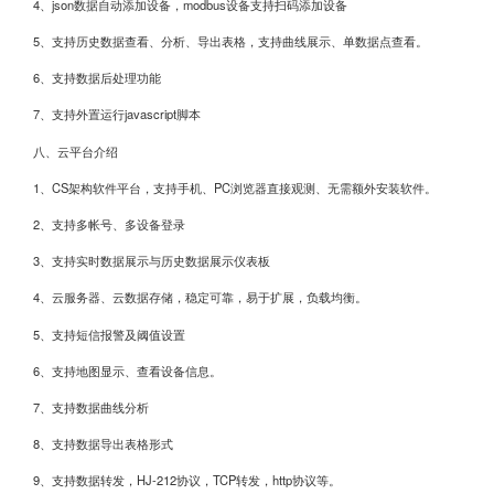
4、json数据自动添加设备，modbus设备支持扫码添加设备
检测风速风向
5、支持历史数据查看、分析、导出表格，支持曲线展示、单数据点查看。
6、支持数据后处理功能
7、支持外置运行javascript脚本
八、云平台介绍
1、CS架构软件平台，支持手机、PC浏览器直接观测、无需额外安装软件。
2、支持多帐号、多设备登录
3、支持实时数据展示与历史数据展示仪表板
3.风速、风向、温度、湿度、气压、光照、光学雨量七要
4、云服务器、云数据存储，稳定可靠，易于扩展，负载均衡。
5、支持短信报警及阈值设置
6、支持地图显示、查看设备信息。
7、支持数据曲线分析
8、支持数据导出表格形式
9、支持数据转发，HJ-212协议，TCP转发，http协议等。