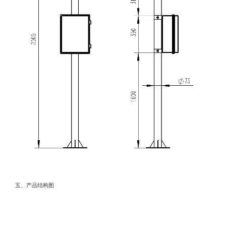
观测，可实现户外气象参数24小时连续在线监测，通过数字
量通讯接口将七项参数一次性输出给用户。
五、产品结构图