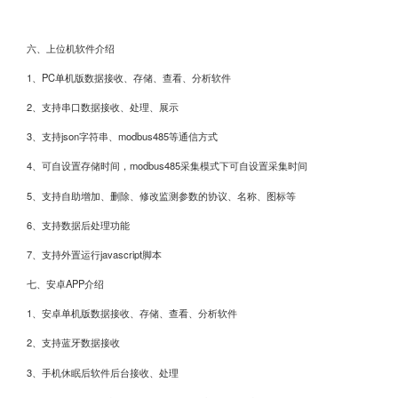
然风遮挡
六、上位机软件介绍
1、PC单机版数据接收、存储、查看、分析软件
2、支持串口数据接收、处理、展示
3、支持json字符串、modbus485等通信方式
4、可自设置存储时间，modbus485采集模式下可自设置采集时间
5、支持自助增加、删除、修改监测参数的协议、名称、图标等
2.原理为发射连续变频超声波信号，通过测量相对相位来
6、支持数据后处理功能
7、支持外置运行javascript脚本
七、安卓APP介绍
1、安卓单机版数据接收、存储、查看、分析软件
2、支持蓝牙数据接收
3、手机休眠后软件后台接收、处理