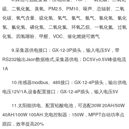
硫、二氧化氮、臭氧、PM2.5、PM10、噪声、总辐射、二氧
化碳、氧气含量、硫化氢、氢气、氯气、氨气、氯化氢、氰化
时器的需求，避免了因传感器启动延时、解调电路延时、温度
氢、氟化氢、磷化氢、二氧化氯、环氧乙烷、一氧化氮、过氧
化氢、四氢噻吩、甲醛、VOC、催化燃烧可燃气
9.采集器供电接口：GX-12-3P插头，输入电压5V，带
RS232输出Json数据格式,采集器供电：DC5V±0.5V峰值电流
1A
10.传感器modbus、485接口：GX-12-4P插头，输出供电
变化而造成的测量不准问题。
电压12V/1A,设备配置接口：GX-12-4P插头，输入电压5V
11.太阳能供电、配置铅酸电池，可选配30W 20AH/50W
40AH/100W 100AH.充电控制器：150W，MPPT自动功率点
跟踪，效率提高20%