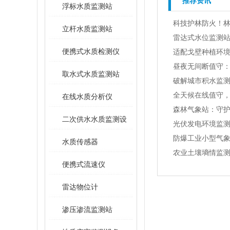
推荐资讯
浮标水质监测站
科技护林防火！林
立杆水质监测站
雷达式水位监测
便携式水质检测仪
适配戈壁种植环
昼夜无间断值守：
取水式水质监测站
破解城市积水监
全天候在线值守
在线水质分析仪
森林气象站：守
二次供水水质监测设
光伏发电环境监
防爆工业小型气
备
水质传感器
农业土壤墒情监
便携式流速仪
雷达物位计
渗压渗流监测站