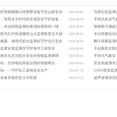
区智能视频火情预警设备守住山林安全···
鸟类识别监测
2026-08-06
站：智慧水文时代的水域安全守护设备
手持式农业气
2026-08-06
境：农业四情监测站落地哈密田间一线
智能孢子捕捉
2026-08-05
双光红外热成像防山火监测装置全天候···
水位雨量自动
2026-08-05
测难题，地埋式积水监测站守护出行安全
翻斗雨量监测
2026-08-04
，盐雾浓度监测仪守护海洋工程安全
不起眼的太阳
2026-08-04
护林区生态与防火安全的智能监测屏障
手持式气象仪
2026-08-03
测站：光伏电站高效运维的智能哨兵
安全高效测水
2026-08-03
象站——守护化工基地安全生产
GNSS形变监
2024-07-16
测设备安装的意义与价值
超声波测深仪
2024-05-22