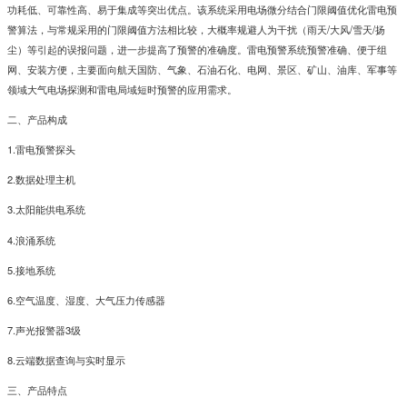
功耗低、可靠性高、易于集成等突出优点。该系统采用电场微分结合门限阈值优化雷电预
警算法，与常规采用的门限阈值方法相比较，大概率规避人为干扰（雨天/大风/雪天/扬
尘）等引起的误报问题，进一步提高了预警的准确度。雷电预警系统预警准确、便于组
网、安装方便，主要面向航天国防、气象、石油石化、电网、景区、矿山、油库、军事等
领域大气电场探测和雷电局域短时预警的应用需求。
二、产品构成
1.雷电预警探头
2.数据处理主机
3.太阳能供电系统
4.浪涌系统
5.接地系统
6.空气温度、湿度、大气压力传感器
7.声光报警器3级
8.云端数据查询与实时显示
三、产品特点