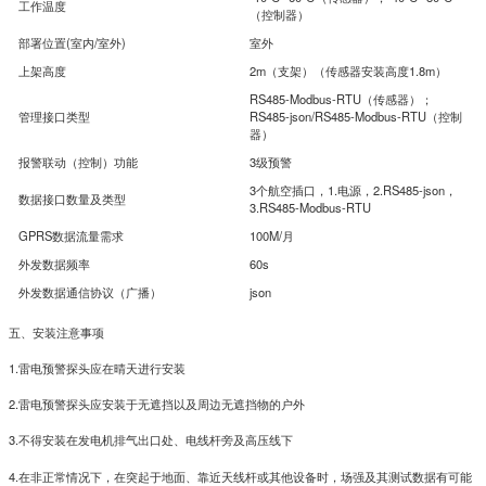
工作温度
（控制器）
部署位置(室内/室外)
室外
上架高度
2m（支架）（传感器安装高度1.8m）
RS485-Modbus-RTU（传感器）；
管理接口类型
RS485-json/RS485-Modbus-RTU（控制
器）
报警联动（控制）功能
3级预警
3个航空插口，1.电源，2.RS485-json，
数据接口数量及类型
3.RS485-Modbus-RTU
GPRS数据流量需求
100M/月
外发数据频率
60s
外发数据通信协议（广播）
json
五、安装注意事项
1.雷电预警探头应在晴天进行安装
2.雷电预警探头应安装于无遮挡以及周边无遮挡物的户外
3.不得安装在发电机排气出口处、电线杆旁及高压线下
4.在非正常情况下，在突起于地面、靠近天线杆或其他设备时，场强及其测试数据有可能