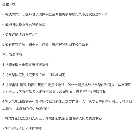
会被干扰
5.有线方式下，室外电场仪探头至室内主机的布线距离不建议超过100米
6.使用时设备应有良好的接地
7.更多详情请咨询本公司
8.如有参数更新，恕不另行通知，技术解释权归本公司所有
六、安装步骤
1.从箱子取出全套雷电预警系统
2.将支架固定到指定安装位置，用螺栓固定
3.将避雷针(选装)顶部的接闪尖连接接地线，另外一端接地线从支架内部引入，从支架底
部孔引出，将接地极及其他接地装置安装完毕后，将避雷针接地线连接
4.将大气电场仪探头和温湿压传感器的线从支架内部引入，从支架中间的孔引出，接入到
主控箱，主控箱内有扩展盒插好，
5.将太阳能板固定到支架上，将太阳能线按照颜色接入到光伏控制器
7.将电池接入到光伏控制器