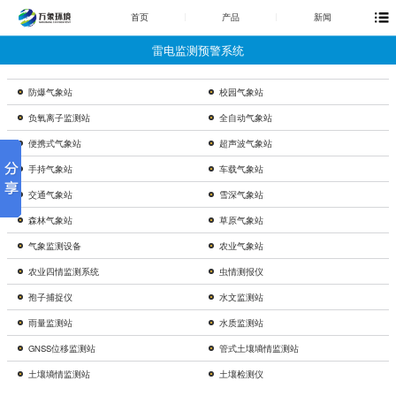
首页
产品
新闻
雷电监测预警系统
防爆气象站
校园气象站
负氧离子监测站
全自动气象站
便携式气象站
超声波气象站
手持气象站
车载气象站
交通气象站
雪深气象站
森林气象站
草原气象站
气象监测设备
农业气象站
农业四情监测系统
虫情测报仪
孢子捕捉仪
水文监测站
雨量监测站
水质监测站
GNSS位移监测站
管式土壤墒情监测站
土壤墒情监测站
土壤检测仪