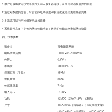
1.用户可以将雷电预警系统探头与云服务器连接，从而达成远程监控的目的
2.通过对数据的分析，对雷云静电场强度和极性变化做出更准确的判断
3.本系统可以与声光报警系统相连接
4.系统软件具备了完善的网络传输功能；数据的传输完全遵循网络协议
四、技术参数
设备名
雷电预警系统
电场测量范围
-100kV/m~100kV/m
分辨力
0.1V/m
准确度
±0.001%F.S
探测距离（半径）
15KM
整机重量
36KG
传感器重量
710g
输入电压
DC12V
功耗
12VDC（2W@12V）（系统）
尺寸
105*78mm（传感器）；3m(立杆支架)
-10℃~60℃（传感器）；-40℃~80℃